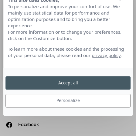
This site uses cookies,
Le Musée national des arts
To personalize and improve your comfort of use. We
mainly use statistical data for performance and
asiatiques-Guimet : objectif
optimization purposes and to bring you a better
influence…
experience.
For more information or to change your preferences,
« Le musée doit répondre en terme de communication a une
click on the Customize button.
double approche, la première faire vivre l’institution, les
To learn more about these cookies and the processing
collections, communiquer sur son histoire, son architecture,
of your personal data, please read our
privacy policy
.
la
18 juillet 2018
Accept all
SUIVEZ-NOUS
Personalize
Linkedin
Facebook