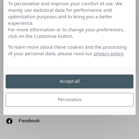
To personalize and improve your comfort of use. We
RACHID M’BARKI, Journaliste chez
mainly use statistical data for performance and
BFMTV, chaîne de télévision française
optimization purposes and to bring you a better
d’information nationale en continu
experience.
For more information or to change your preferences,
click on the Customize button.
« Pour les gens, BFMTV devient un réflexe ! » – Rachid
M’Barki Rachid M’Barki, présentez nous votre parcours et
To learn more about these cookies and the processing
dites-nous pourquoi avoir choisi cette profession ?
of your personal data, please read our
privacy policy
.
2 octobre 2018
Accept all
SUIVEZ-NOUS
Personalize
Linkedin
Facebook