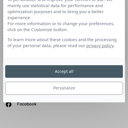
mainly use statistical data for performance and
Uzful, créateurs de marques
optimization purposes and to bring you a better
engagées
experience.
For more information or to change your preferences,
Uzful est une structure à la croisée des chemins entre
click on the Customize button.
cabinet conseil, agence de communication et studio créa, qui
se veut utile et engagée avec
To learn more about these cookies and the processing
of your personal data, please read our
privacy policy
.
3 décembre 2018
Accept all
SUIVEZ-NOUS
Personalize
Linkedin
Facebook