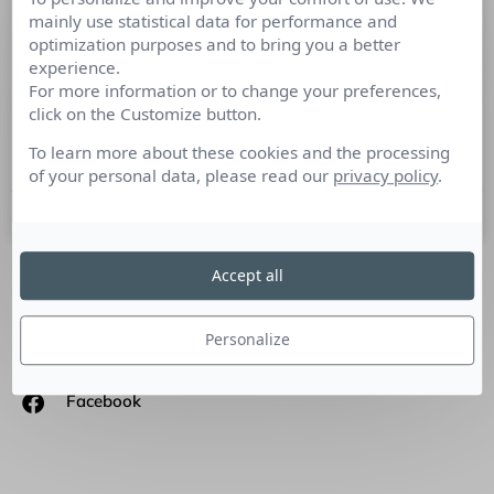
mainly use statistical data for performance and
Repenser les Relations Publics à
optimization purposes and to bring you a better
l’heure de la Blockchain
experience.
For more information or to change your preferences,
#ParoledAgence « Les technologies blockchain sont de
click on the Customize button.
véritables « machines à produire la confiance ». Leur terrain
de jeu est donc le même que celui des
To learn more about these cookies and the processing
of your personal data, please read our
privacy policy
.
13 juin 2019
Accept all
SUIVEZ-NOUS
Personalize
Linkedin
Facebook