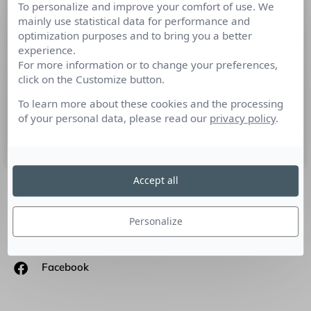
To personalize and improve your comfort of use. We
Faire le bien : le vrai pouvoir de la
mainly use statistical data for performance and
com’
optimization purposes and to bring you a better
experience.
For more information or to change your preferences,
#JaimeLaCom « Act Responsible est une association créée
click on the Customize button.
pour inspirer, promouvoir et fédérer les communications
autour des responsabilités sociales et environnementales.
To learn more about these cookies and the processing
» Isa Kurata cofondatrice – Act
of your personal data, please read our
privacy policy
.
30 octobre 2019
Accept all
SUIVEZ-NOUS
Personalize
Linkedin
Facebook