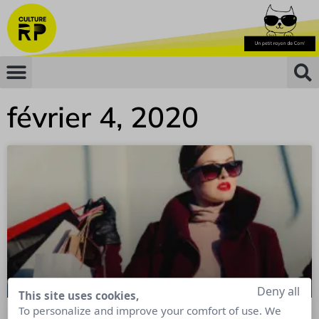
février 4, 2020
Deny all
This site uses cookies,
To personalize and improve your comfort of use. We