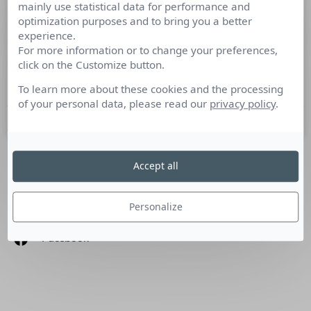
mainly use statistical data for performance and
Top 10 Influenceurs Mode à suivre
optimization purposes and to bring you a better
sur Instagram
experience.
For more information or to change your preferences,
click on the Customize button.
A l’occasion de la Fashion Week, retrouvez notre sélection
des 10 influenceurs Mode à suivre sur Instagram.
To learn more about these cookies and the processing
of your personal data, please read our
privacy policy
.
4 février 2020
Accept all
SUIVEZ-NOUS
Personalize
Linkedin
Facebook