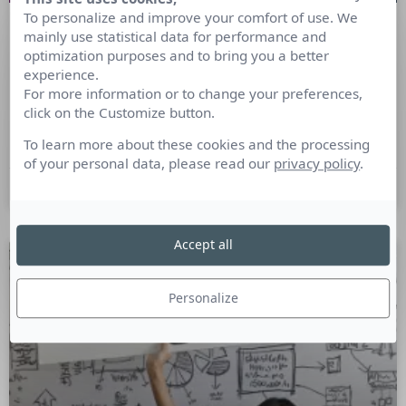
To personalize and improve your comfort of use. We
mainly use statistical data for performance and
L’agence Win-Win publie un livre
optimization purposes and to bring you a better
blanc de l’e-événement
experience.
For more information or to change your preferences,
click on the Customize button.
L’agence Win-Win, livre les clés à connaître avant de se
lancer dans un e-événement en organisateur avisé…
To learn more about these cookies and the processing
of your personal data, please read our
privacy policy
.
19 mai 2020
Accept all
Personalize