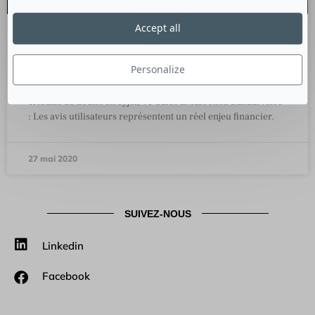
Accept all
Faux avis, avis négatifs…. quels
conseils pour y faire face ?
Personalize
Tribune de Bruno Sireyjol, VP Sales EMEA chez Bazaarvoice
: Les avis utilisateurs représentent un réel enjeu financier.
27 mai 2020
SUIVEZ-NOUS
Linkedin
Facebook