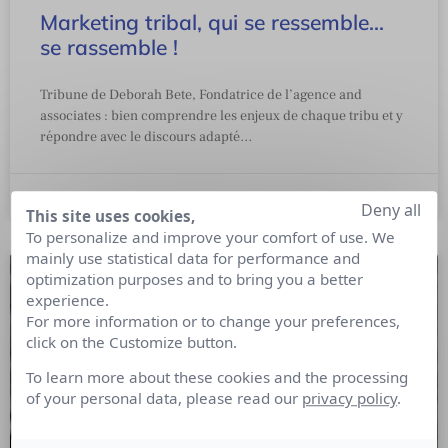
Marketing tribal, qui se ressemble…
se rassemble !
Tribune de Deborah Bete, Fondatrice de l’agence and
associates : bien comprendre les enjeux de chaque tribu et y
répondre avec le discours adapté…
27 mai 2020
Deny all
This site uses cookies,
To personalize and improve your comfort of use. We
mainly use statistical data for performance and
optimization purposes and to bring you a better
experience.
For more information or to change your preferences,
click on the Customize button.
To learn more about these cookies and the processing
of your personal data, please read our
privacy policy
.