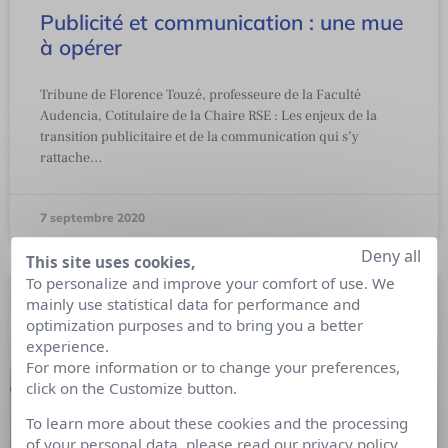
Publicité et communication : une mue
à opérer
Tribune de Florence Touzé, professeure de la Faculté
Audencia, Cotitulaire de la Chaire RSE : Les enjeux de la
transition publicitaire et de la communication qui s’y
rattache…
7 septembre 2020
Deny all
This site uses cookies,
To personalize and improve your comfort of use. We
mainly use statistical data for performance and
optimization purposes and to bring you a better
experience.
For more information or to change your preferences,
click on the Customize button.
To learn more about these cookies and the processing
of your personal data, please read our
privacy policy
.