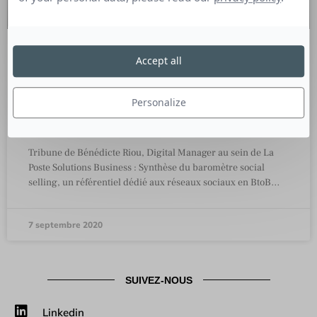
Accept all
En BtoB, plus d’un tiers des décideurs
ont déjà réalisé un achat suite à un
contenu publié sur les réseaux
Personalize
sociaux
Tribune de Bénédicte Riou, Digital Manager au sein de La
Poste Solutions Business : Synthèse du baromètre social
selling, un référentiel dédié aux réseaux sociaux en BtoB…
7 septembre 2020
SUIVEZ-NOUS
Linkedin