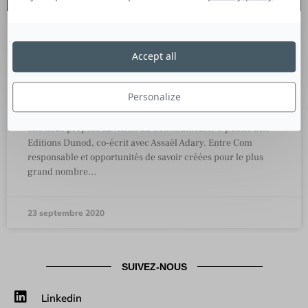
Pourquoi le Communicator 9 peut-il
Accept all
accompagner les DirCom et la
communication de demain ?
Personalize
Tribune de Céline Mas, écrivaine et entrepreneurs sociale:
elle nous propose sa vision du Communicator 9 publié aux
Editions Dunod, co-écrit avec Assaël Adary. Entre Com
responsable et opportunités de savoir créées pour le plus
grand nombre…
23 septembre 2020
SUIVEZ-NOUS
Linkedin