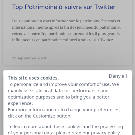
Top Patrimoine à suivre sur Twitter
Pour continuer à vous informer sur le patrimoine français et
international même après la fin des journées du patrimoine,
retrouvez notre Top patrimoine reprenant les 5 plus grands
influenceurs en patrimoine culturel à suivre sur Twitter.
23 septembre 2020
Deny all
This site uses cookies,
To personalize and improve your comfort of use. We
mainly use statistical data for performance and
optimization purposes and to bring you a better
experience.
For more information or to change your preferences,
click on the Customize button.
To learn more about these cookies and the processing
of your personal data, please read our
privacy policy
.