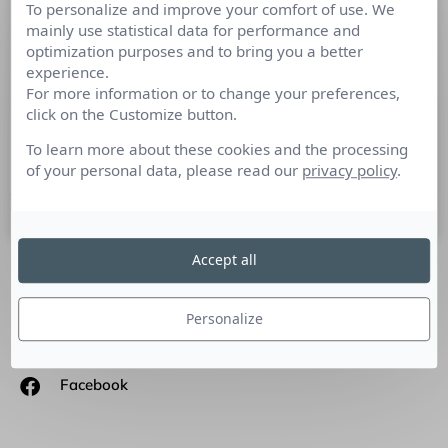
To personalize and improve your comfort of use. We
Les émotions dans la bataille de
mainly use statistical data for performance and
l’attention
optimization purposes and to bring you a better
experience.
For more information or to change your preferences,
Tribune de Cédric Teychené, Consultant éditorial :
click on the Customize button.
L’évolution des outils numériques et l’infobésité ont changé
les comportements de consommation des contenus en
To learn more about these cookies and the processing
ligne…
of your personal data, please read our
privacy policy
.
21 octobre 2020
Accept all
SUIVEZ-NOUS
Personalize
Linkedin
Facebook