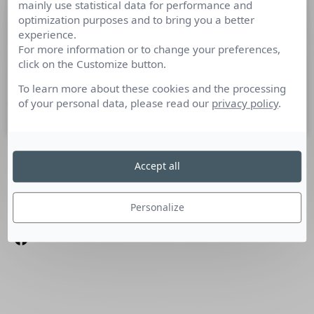
mainly use statistical data for performance and
Peluches en danger
optimization purposes and to bring you a better
experience.
For more information or to change your preferences,
Hier, 10 décembre, avait lieu la Journée internationale des
click on the Customize button.
droits des animaux! Découvrez les affiches de One Voice qui
se bat pour les droits des animaux.
To learn more about these cookies and the processing
of your personal data, please read our
privacy policy
.
11 décembre 2020
Accept all
SUIVEZ-NOUS
Linkedin
Personalize
Facebook