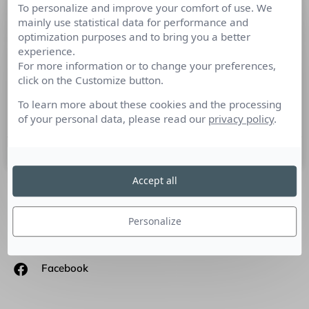
To personalize and improve your comfort of use. We
Le Territoire d’Engagement des
mainly use statistical data for performance and
entreprises : Révéler son combat
optimization purposes and to bring you a better
pour éclairer sa stratégie
experience.
For more information or to change your preferences,
click on the Customize button.
Tribune de Mylène Bouttement, consultante senior en
stratégie RSE chez HAATCH : Fini la vision déconnectée de la
To learn more about these cookies and the processing
RSE…
of your personal data, please read our
privacy policy
.
13 janvier 2021
Accept all
SUIVEZ-NOUS
Personalize
Linkedin
Facebook