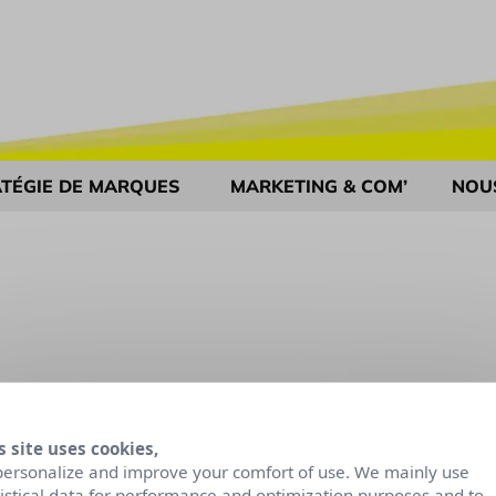
TÉGIE DE MARQUES
MARKETING & COM’
NOU
s site uses cookies,
personalize and improve your comfort of use. We mainly use
tistical data for performance and optimization purposes and to