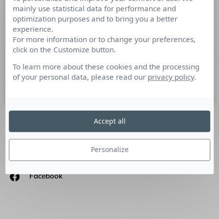
mainly use statistical data for performance and
Différents esprits. Un pays.
optimization purposes and to bring you a better
experience.
Aujourd’hui, a lieu la Journée mondiale de sensibilisation à
For more information or to change your preferences,
l’autisme ! Découvrez la campagne du gouvernement
click on the Customize button.
écossais avec son agence Aardman, pour informer le grand
public sur les réalités de l’autisme.
To learn more about these cookies and the processing
of your personal data, please read our
privacy policy
.
2 avril 2021
Accept all
SUIVEZ-NOUS
Personalize
Linkedin
Facebook