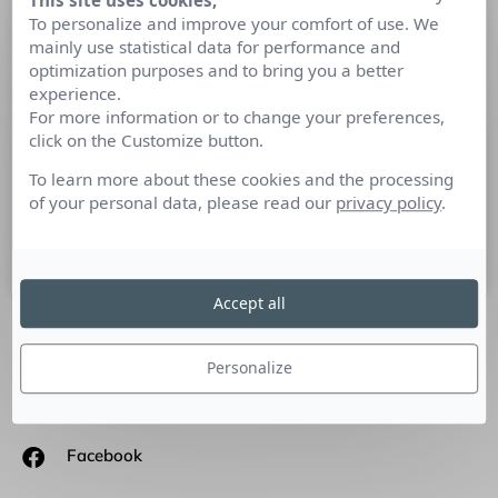
This site uses cookies,
Marketing de l’engagement : les
To personalize and improve your comfort of use. We
mainly use statistical data for performance and
marques sont-elles vraiment passées
optimization purposes and to bring you a better
à l’action ?
experience.
For more information or to change your preferences,
La crise sanitaire semblant avoir accéléré la prise de
click on the Customize button.
conscience des entreprises de l’importance d’agir pour la
To learn more about these cookies and the processing
planète, de coconstruire une meilleure société, d’exprimer
of your personal data, please read our
privacy policy
.
ses valeurs…
20 avril 2021
Accept all
SUIVEZ-NOUS
Personalize
Linkedin
Facebook