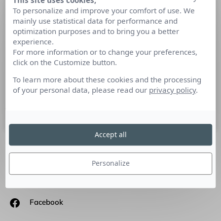
This site uses cookies,
Le name and shame ne peut pas être
To personalize and improve your comfort of use. We
mainly use statistical data for performance and
un principe de communication
optimization purposes and to bring you a better
publique
experience.
For more information or to change your preferences,
Tribune de Frédéric Fougerat, Directeur de la
click on the Customize button.
Communication et de la RSE du Groupe Foncia : Le name and
To learn more about these cookies and the processing
shame désigne le fait de recourir à la dénonciation publique
of your personal data, please read our
privacy policy
.
dans l’intention de provoquer un sentiment de honte …
26 avril 2021
Accept all
SUIVEZ-NOUS
Personalize
Linkedin
Facebook