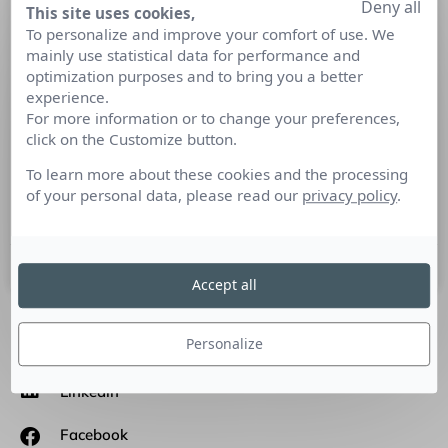
Deny all
This site uses cookies,
Quand votre événement grand public
To personalize and improve your comfort of use. We
est annulé, comment maintenir
mainly use statistical data for performance and
l’intérêt des médias et survivre à la
optimization purposes and to bring you a better
crise ?
experience.
For more information or to change your preferences,
click on the Customize button.
Tribune Sophie MAKO-TRYZNA, Directrice de JST Conseil et
administratrice d’Information Presse et Communication :
To learn more about these cookies and the processing
Pourquoi communiquer quand il n’y a plus rien à
of your personal data, please read our
privacy policy
.
promouvoir ?
17 mai 2021
Accept all
Personalize
SUIVEZ-NOUS
Linkedin
Facebook