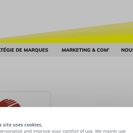
TÉGIE DE MARQUES
MARKETING & COM’
NOU
s site uses cookies,
personalize and improve your comfort of use. We mainly use