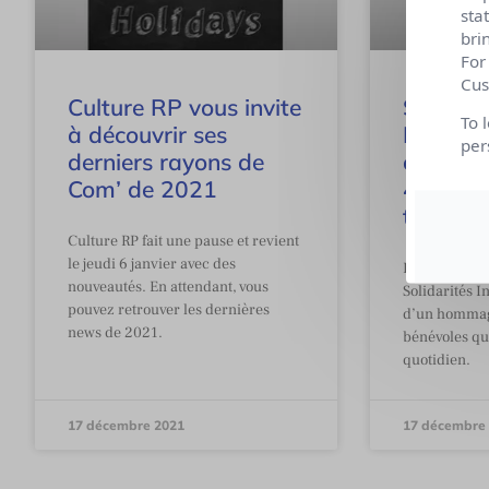
sta
bri
For
Cus
Culture RP vous invite
Solidari
To 
à découvrir ses
Internat
per
derniers rayons de
campag
Com’ de 2021
40ème a
toujour
Culture RP fait une pause et revient
le jeudi 6 janvier avec des
Découvrez l
nouveautés. En attendant, vous
Solidarités In
pouvez retrouver les dernières
d’un hommage
news de 2021.
bénévoles qu
quotidien.
17 décembre 2021
17 décembre