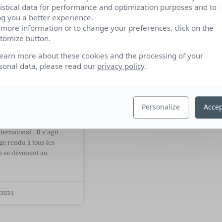
tistical data for performance and optimization purposes and to
ng you a better experience.
 more information or to change your preferences, click on the
tomize button.
tés
learn more about these cookies and the processing of your
ional, une
sonal data, please read our
privacy policy
.
ne pour un
nniversaire
s engagé
Personalize
Accep
a campagne de
ternatonal : Il s’agit
 rendu à tous les
i se dévouent au
 2021