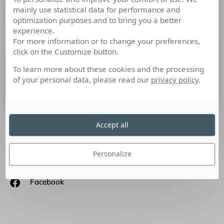
mainly use statistical data for performance and
Top 10 des articles Culture RP les
optimization purposes and to bring you a better
plus lus écrits par des expertes
experience.
For more information or to change your preferences,
Pour la Journée Internationale des droits de la femme,
click on the Customize button.
retrouvez nos Tops 10 des tribunes publiées sur Culture RP
par des expertes en communication, marketing et RP.
To learn more about these cookies and the processing
of your personal data, please read our
privacy policy
.
8 mars 2022
Accept all
SUIVEZ-NOUS
Personalize
Linkedin
Facebook