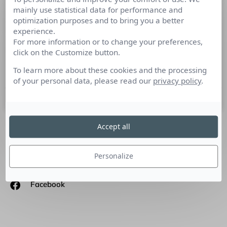
mainly use statistical data for performance and
L’actualité média en 10 minutes pour
optimization purposes and to bring you a better
bien commencer la semaine
experience.
For more information or to change your preferences,
Cette semaine : Itw de Damien Viel, la concentration des
click on the Customize button.
médias au Sénat : le rapport, le retour de la Star Ac, les
communicants et la RSE
To learn more about these cookies and the processing
of your personal data, please read our
privacy policy
.
4 avril 2022
Accept all
SUIVEZ-NOUS
Personalize
Linkedin
Facebook