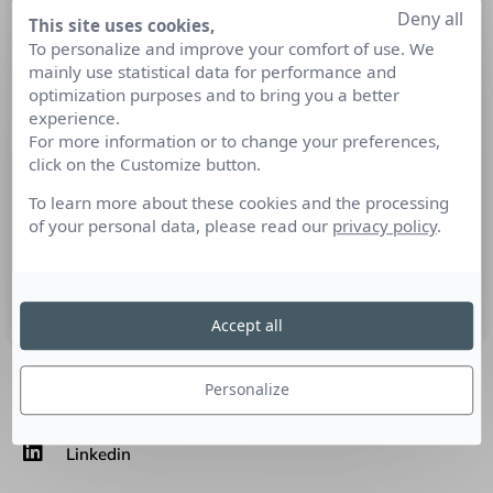
Deny all
La Irish Heart Foundation colle des
This site uses cookies,
To personalize and improve your comfort of use. We
yeux aux fruits et légumes pour les
mainly use statistical data for performance and
rendre plus attractifs auprès des
optimization purposes and to bring you a better
enfants
experience.
For more information or to change your preferences,
Découvrez la campagne engagée de la Irish Heart
click on the Customize button.
Foundation et de son agence Rothco. Ils souhaitent
To learn more about these cookies and the processing
sensibiliser le public à une meilleure alimentation pour les
of your personal data, please read our
privacy policy
.
enfants en rendant les fruits et légumes plus visibles et
surtout plus attractifs.
2 septembre 2022
Accept all
Personalize
SUIVEZ-NOUS
Linkedin