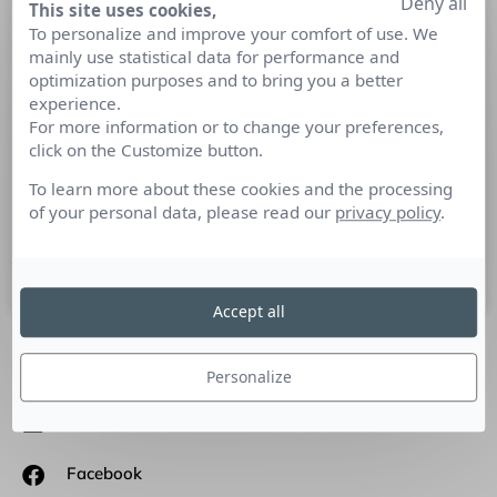
Deny all
This site uses cookies,
La publicité engagée de la semaine :
To personalize and improve your comfort of use. We
l’exemple de Dove
mainly use statistical data for performance and
optimization purposes and to bring you a better
experience.
Parce que la publicité peut aussi être vertueuse, découvrez
For more information or to change your preferences,
la campagne engagée de la semaine : l’exemple de Dove et
click on the Customize button.
son programme #DetoxYourFeed. Dans le cadre de son
programme pour l’estime de soi, Dove incite les parents à
To learn more about these cookies and the processing
apprendre comment aider leurs enfants à se désintoxiquer
of your personal data, please read our
privacy policy
.
de leur flux de réseaux sociaux.
14 octobre 2022
Accept all
Personalize
SUIVEZ-NOUS
Linkedin
Facebook