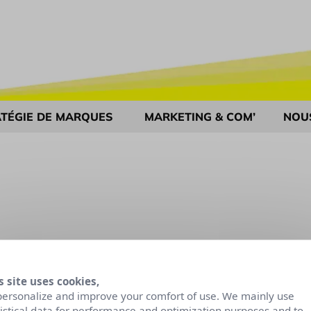
TÉGIE DE MARQUES
MARKETING & COM’
NOU
s site uses cookies,
personalize and improve your comfort of use. We mainly use
tistical data for performance and optimization purposes and to