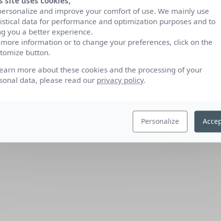
s site uses cookies,
personalize and improve your comfort of use. We mainly use
tistical data for performance and optimization purposes and to
ng you a better experience.
 more information or to change your preferences, click on the
tomize button.
learn more about these cookies and the processing of your
sonal data, please read our
privacy policy
.
Personalize
Accep