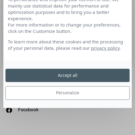
mainly use statistical data for performance and
Découvrez nos derniers rayons de
optimization purposes and to bring you a better
Com’ de 2022
experience.
For more information or to change your preferences,
Culture RP fait une pause et revient le 5 janvier pour une
click on the Customize button.
année encore chargée en surprises ! En attendant, nous vous
laissons retrouver les dernières news de 2022.
To learn more about these cookies and the processing
of your personal data, please read our
privacy policy
.
22 décembre 2022
Accept all
SUIVEZ-NOUS
Personalize
Linkedin
Facebook