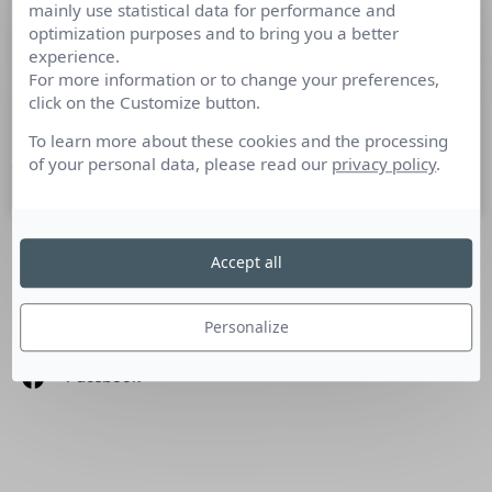
mainly use statistical data for performance and
L’actualité média en 10 minutes pour
optimization purposes and to bring you a better
bien commencer la semaine
experience.
For more information or to change your preferences,
click on the Customize button.
Cette semaine : le marché de la pub digitale avec Sylvia
Tassan Toffola, Retail media, Publicis
To learn more about these cookies and the processing
of your personal data, please read our
privacy policy
.
6 février 2023
Accept all
SUIVEZ-NOUS
Personalize
Linkedin
Facebook