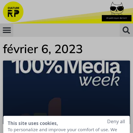
février 6, 2023
Deny all
This site uses cookies,
To personalize and improve your comfort of use. We