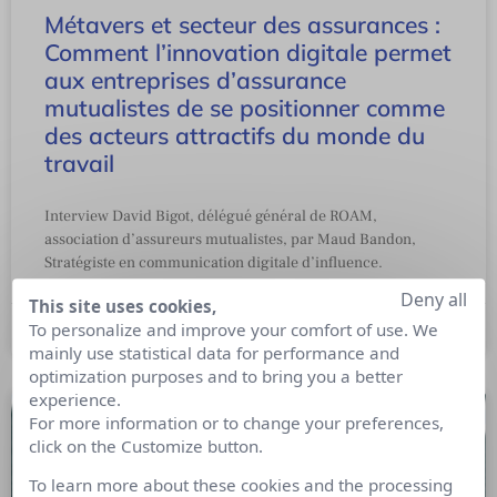
Métavers et secteur des assurances :
Comment l’innovation digitale permet
aux entreprises d’assurance
mutualistes de se positionner comme
des acteurs attractifs du monde du
travail
Interview David Bigot, délégué général de ROAM,
association d’assureurs mutualistes, par Maud Bandon,
Stratégiste en communication digitale d’influence.
Deny all
This site uses cookies,
To personalize and improve your comfort of use. We
12 avril 2023
mainly use statistical data for performance and
optimization purposes and to bring you a better
experience.
For more information or to change your preferences,
click on the Customize button.
To learn more about these cookies and the processing