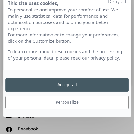
Deny all
This site uses cookies,
Difficile de négliger ChatGPT dans le
To personalize and improve your comfort of use. We
monde de la communication et des
mainly use statistical data for performance and
communiqués de presse !
optimization purposes and to bring you a better
experience.
For more information or to change your preferences,
Décryptage métier par Alban Jarry, Senior Advisor, Board
click on the Customize button.
Member chez Quintenic services : Dans un contexte
d’amélioration continue, il va devenir de plus en plus difficile
To learn more about these cookies and the processing
de négliger l’apport que peuvent avoir ces intelligences
of your personal data, please read our
privacy policy
.
artificielles…
26 avril 2023
Accept all
Personalize
SUIVEZ-NOUS
Linkedin
Facebook