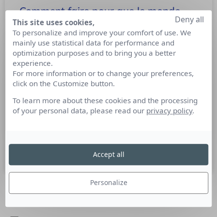
Comment faire pour que le monde
Deny all
comprenne l’utilité d’une
This site uses cookies,
To personalize and improve your comfort of use. We
transformation des plateformes
mainly use statistical data for performance and
digitales en un développement
optimization purposes and to bring you a better
d’écosystèmes durables ?
experience.
For more information or to change your preferences,
Les plateformes digitales apparaissent comme un levier
click on the Customize button.
puissant pour favoriser la transition vers des écosystèmes
To learn more about these cookies and the processing
durables : Reste à accroître la visibilité des initiatives
of your personal data, please read our
privacy policy
.
durables, en mettant en avant les pratiques exemplaires et
en sensibilisant les consommateurs aux enjeux
environnementaux et sociaux…
Accept all
28 juin 2023
Personalize
SUIVEZ-NOUS