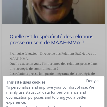
Quelle est la spécificité des relations
presse au sein de MAAF-MMA ?
Françoise Ickowicz – Directrice des Relations Extérieures de
MAAF-MMA.
Quelle est, selon vous, l’importance des relations presse dans
une stratégie de communication ?
Les relations presse font partie intégrante de la stratégie de
communication d’une entreprise. Elles se construisent sur le
Deny all
This site uses cookies,
long terme et en amont des autres techniques de
To personalize and improve your comfort of use. We
communication. Elles participent de la représentation que
mainly use statistical data for performance and
les publics se font de l’entreprise. Elles sont un élément clé
optimization purposes and to bring you a better
de la construction et de l’évolution de la réputation d’une
experience.
entreprise.