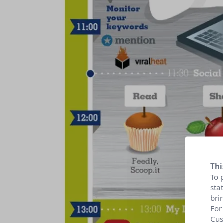
Thi
To 
sta
bri
For
Cus