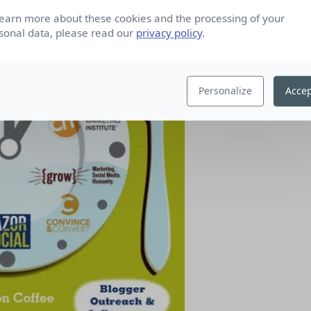
learn more about these cookies and the processing of your
sonal data, please read our
privacy policy
.
Personalize
Accep