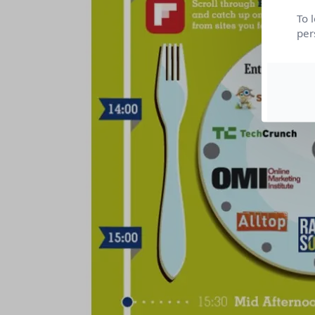
To 
per