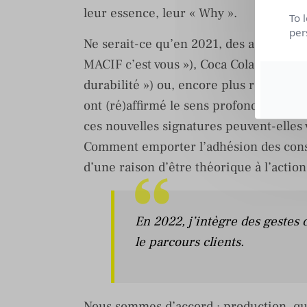
leur essence, leur « Why ».
To 
per
Ne serait-ce qu’en 2021, des acteurs co
MACIF c’est vous »), Coca Cola (« Real M
durabilité ») ou, encore plus récemm
ont (ré)affirmé le sens profond de le
ces nouvelles signatures peuvent-elles 
Comment emporter l’adhésion des cons
d’une raison d’être théorique à l’action
En 2022, j’intègre des gestes
le parcours clients.
Nous sommes d’accord : production, qua