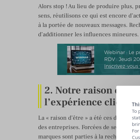
Alors stop ! Au lieu de produire plus, 
sens, réutilisons ce qui est encore d’act
à la portée de nouveaux messages. Rec
d’additionner les influences mineures.
2. Notre raison d’êt
l’expérience clients
Thi
To 
La « raison d’être » a été ces dernières
sta
bri
des entreprises. Forcées de se réinven
For
marques sont parties à la recherche de ce
Cus