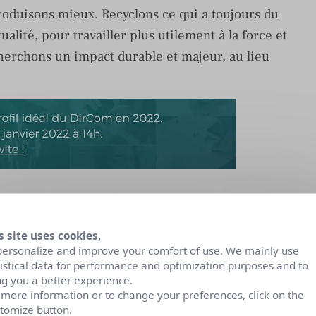
produisons mieux. Recyclons ce qui a toujours du
ualité, pour travailler plus utilement à la force et
herchons un impact durable et majeur, au lieu
re doit imprégner
s site uses cookies,
personalize and improve your comfort of use. We mainly use
 années, et est plus que jamais, un sujet majeur
tistical data for performance and optimization purposes and to
ng you a better experience.
ter pour être plus audibles, de nombreuses
 more information or to change your preferences, click on the
 qui faisait leur utilité réelle et leur unicité,
tomize button.