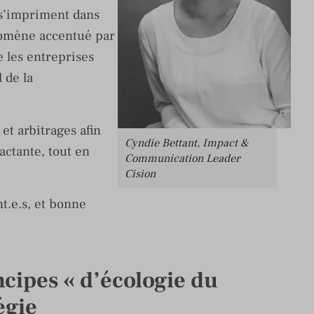
s’impriment dans
énomène accentué par
e les entreprises
 de la
et arbitrages afin
Cyndie Bettant, Impact &
ctante, tout en
Communication Leader
Cision
t.e.s, et bonne
ncipes « d’écologie du
égie