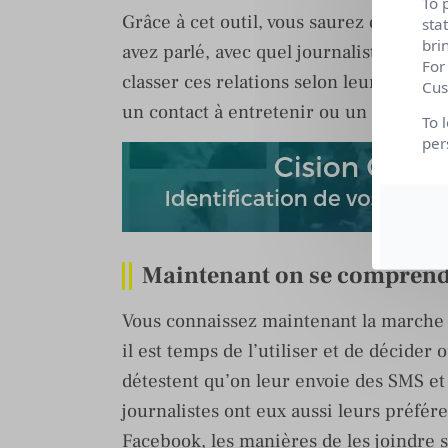
To 
Grâce à cet outil, vous saurez des anné
sta
bri
avez parlé, avec quel journaliste vous
For
classer ces relations selon leur degré de
Cus
un contact à entretenir ou un détracteu
To 
per
Maintenant on se compren
Vous connaissez maintenant la marche à
il est temps de l’utiliser et de décide
détestent qu’on leur envoie des SMS et 
journalistes ont eux aussi leurs préfér
Facebook, les manières de les joindre s