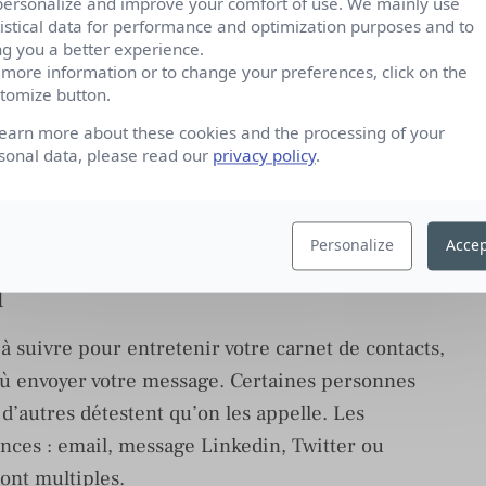
personalize and improve your comfort of use. We mainly use
es plus tard qui vous a envoyé un mail, à qui vous
tistical data for performance and optimization purposes and to
ng you a better experience.
 avez déjeuné et quand. Vous pourrez également
 more information or to change your preferences, click on the
 « proximité » et ainsi faire la distinction entre
tomize button.
r à éviter.
learn more about these cookies and the processing of your
sonal data, please read our
privacy policy
.
Personalize
Accep
d
 suivre pour entretenir votre carnet de contacts,
r où envoyer votre message. Certaines personnes
d’autres détestent qu’on les appelle. Les
ences : email, message Linkedin, Twitter ou
ont multiples.