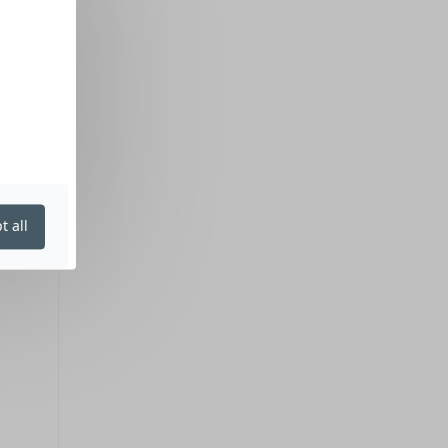
t all