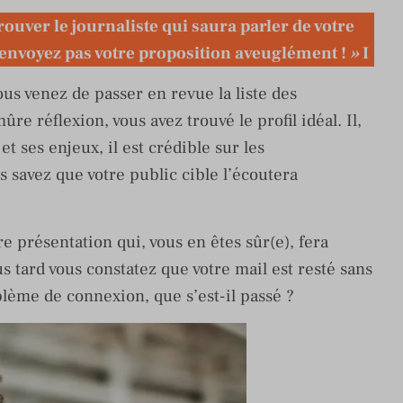
 trouver le journaliste qui saura parler de votre
 envoyez pas votre proposition aveuglément !
»
I
ous venez de passer en revue la liste des
ûre réflexion, vous avez trouvé le profil idéal. Il,
t ses enjeux, il est crédible sur les
s savez que votre public cible l’écoutera
e présentation qui, vous en êtes sûr(e), fera
 tard vous constatez que votre mail est resté sans
lème de connexion, que s’est-il passé ?