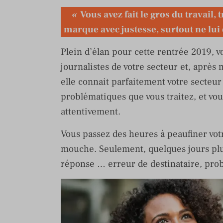
«
Vous avez fait le gros du travail,
marque avec justesse, surtout ne lui
Plein d’élan pour cette rentrée 2019, v
journalistes de votre secteur et, après m
elle connait parfaitement votre secteur e
problématiques que vous traitez, et vou
attentivement.
Vous passez des heures à peaufiner votr
mouche. Seulement, quelques jours plus
réponse … erreur de destinataire, prob