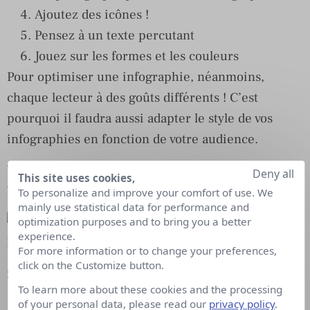
Ajoutez des icônes !
Pensez à un texte percutant
Jouez sur les formes et les couleurs
Pour optimiser une infographie, néanmoins,
chaque lecteur à des goûts différents ! C’est
pourquoi il faudra aussi adapter le style de vos
infographies en fonction de votre audience.
Voici une infographie réalisée par Thibault DE
Deny all
This site uses cookies,
VERGNETTE de l’agence webmarketing
Alesia
To personalize and improve your comfort of use. We
mainly use statistical data for performance and
optimization purposes and to bring you a better
experience.
For more information or to change your preferences,
click on the Customize button.
Source de l’infographie :
ici
To learn more about these cookies and the processing
of your personal data, please read our
privacy policy
.
Marc Michiels