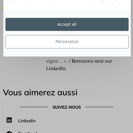
Rédacteur en chef Culture RP, Content
Marketing et Social Média Manager : «
Donner la parole à l’autre sous la
Accept all
forme d’une tribune, une interview,
est en quelque sorte se donner à lire ;
Personalize
comme une part de vérité commune,
pour qu'apparaisse le sens sous le
signe… ».
/ Retrouvez-moi sur
LinkedIn
Vous aimerez aussi
SUIVEZ-NOUS
Linkedin