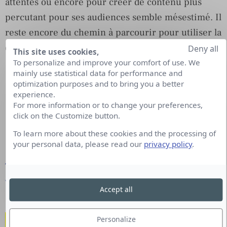
attentes ou encore pour créer de contenu plus
percutant pour ses audiences semble mésestimé. Il
reste encore du chemin à parcourir pour utiliser la
data au maximum de son potentiel.
Deny all
This site uses cookies,
To personalize and improve your comfort of use. We
mainly use statistical data for performance and
optimization purposes and to bring you a better
experience.
For more information or to change your preferences,
click on the Customize button.
To learn more about these cookies and the processing of
your personal data, please read our
privacy policy
.
Téléchargez le Livre Blanc. La transformation digitale
vue par les communicants.
Accept all
Une utilisation insuffisante
Personalize