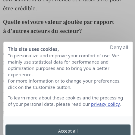
être crédible.
Quelle est votre valeur ajoutée par rapport
à d’autres acteurs du secteur?
Le fait d’avoir créé une start-up et d’avoir pu
Deny all
This site uses cookies,
expérimenter différents leviers de croissance (RP,
To personalize and improve your comfort of use. We
mainly use statistical data for performance and
SEO, SEM, social media, content marketing, etc.)
optimization purposes and to bring you a better
me permet d’avoir une vision à 360° du marketing
experience.
et de la communication.
For more information or to change your preferences,
click on the Customize button.
La Buzzette veut offrir plus que de simples
To learn more about these cookies and the processing
prestations de RP, mais un package de notoriété,
of your personal data, please read our
privacy policy
.
tirant parti des synergies entre les médias
traditionnels et les nouveaux médias.
Accept all