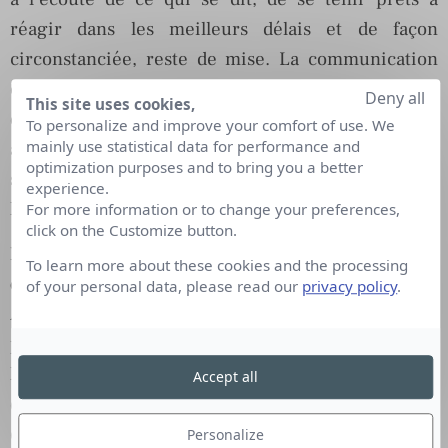
réagir dans les meilleurs délais et de façon
circonstanciée, reste de mise. La communication
en période de crise, dans un climat empreint de
Deny all
This site uses cookies,
défiance et de suspicion, reste un exercice toujours
To personalize and improve your comfort of use. We
mainly use statistical data for performance and
aussi périlleux qui invite à faire preuve de bon
optimization purposes and to bring you a better
sens, d’humilité et d’empathie, quelles que soient
experience.
les circonstances.
For more information or to change your preferences,
click on the Customize button.
La journée-type d’un consultant en
To learn more about these cookies and the processing
communication de crise ?
of your personal data, please read our
privacy policy
.
Aucune journée ne se ressemble… Certaines sont
plutôt calmes, d’autres se révèlent extrêmement
longues et intenses, rythmées par une explosion
Accept all
de sollicitations, de rebondissements, de surprises
et d’événements inattendus. Lorsque la crise
Personalize