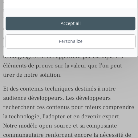
légitimité à s’exprimer sur des thèmes choisis. Ces
thèmes sont cœur de métier mais aussi connexes.
Nous construisons deux types de contenus. Des
Accept all
contenus métiers et informatifs permettant aux
décideurs de mieux comprendre notre offre et les
Personalize
usages qui en sont faits. Les contenus de type
témoignages clients apportent par exemple les
éléments de preuve sur la valeur que l’on peut
tirer de notre solution.
Et des contenus techniques destinés à notre
audience développeurs. Les développeurs
recherchent ces contenus pour mieux comprendre
la technologie, l’adopter et en devenir expert.
Notre modèle open-source et sa composante
communautaire renforcent encore la nécessité de