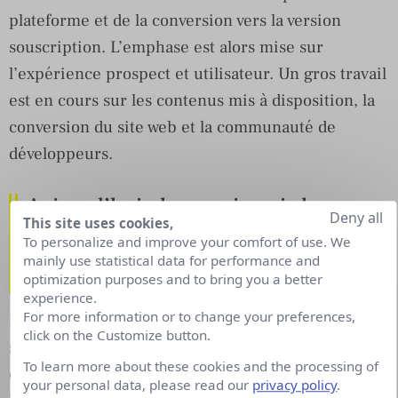
plateforme et de la conversion vers la version
souscription. L’emphase est alors mise sur
l’expérience prospect et utilisateur. Un gros travail
est en cours sur les contenus mis à disposition, la
conversion du site web et la communauté de
développeurs.
Aujourd’hui plus que jamais le
Deny all
This site uses cookies,
«
Content Is King
« . Quelle est la
To personalize and improve your comfort of use. We
stratégie de contenu que vous avez
mainly use statistical data for performance and
développée ?
optimization purposes and to bring you a better
experience.
For more information or to change your preferences,
Le contenu est un élément central de notre
click on the Customize button.
stratégie marketing et communication. Il permet
To learn more about these cookies and the processing of
de construire notre marque et d’accroître sa
your personal data, please read our
privacy policy
.