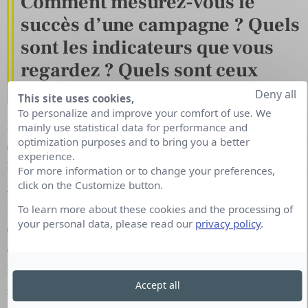
Comment mesurez-vous le
succès d’une campagne ? Quels
sont les indicateurs que vous
regardez ? Quels sont ceux
demandés par votre Direction ?
Deny all
This site uses cookies,
To personalize and improve your comfort of use. We
Notre seul indicateur tangible est le nombre
mainly use statistical data for performance and
optimization purposes and to bring you a better
d’interactions générées. L’idéal est bien-sûr de lier
experience.
les opportunités commerciales aux budget
For more information or to change your preferences,
click on the Customize button.
marketing engagés mais dans notre métier, en
B2B, avec une myriade de petites campagnes et
To learn more about these cookies and the processing of
your personal data, please read our
privacy policy
.
des cycles de vente plutôt longs, les ratios que
certains services marketing nous présentent me
laissent dubitatif. Même si je suis le premier à être
Accept all
séduit par les processus théoriques de génération