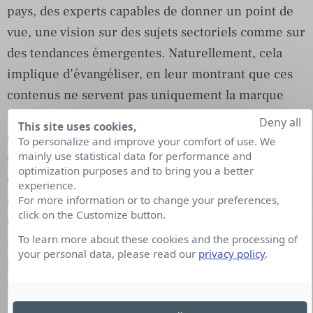
pays, des experts capables de donner un point de
vue, une vision sur des sujets sectoriels comme sur
des tendances émergentes. Naturellement, cela
implique d’évangéliser, en leur montrant que ces
contenus ne servent pas uniquement la marque
mais également leur personal branding. Il convient
Deny all
This site uses cookies,
également de fédérer, d’éduquer : tous ne sont pas
To personalize and improve your comfort of use. We
mainly use statistical data for performance and
des écrivains en herbe. Pour émerger, l’objectif est
optimization purposes and to bring you a better
de produire des contenus qui contiennent quelque
experience.
chose, qui ne se contentent pas de redire ce qui a
For more information or to change your preferences,
click on the Customize button.
été écrit ailleurs en utilisant le même jargon, les
To learn more about these cookies and the processing of
mêmes formules toutes faites. Une fois ces
your personal data, please read our
privacy policy
.
contenus produits, l’étape suivante est de les faire
rayonner notamment grâce aux médias et à
l’employee advocacy. Après tout, nos collaborateurs