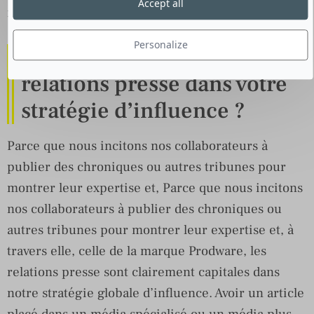
Accept all
ne sont-ils pas nos meilleurs ambassadeurs ?
Personalize
Quelle est la place des
relations presse dans votre
stratégie d’influence ?
Parce que nous incitons nos collaborateurs à
publier des chroniques ou autres tribunes pour
montrer leur expertise et, Parce que nous incitons
nos collaborateurs à publier des chroniques ou
autres tribunes pour montrer leur expertise et, à
travers elle, celle de la marque Prodware, les
relations presse sont clairement capitales dans
notre stratégie globale d’influence. Avoir un article
placé dans un média spécialisé ou un média plus