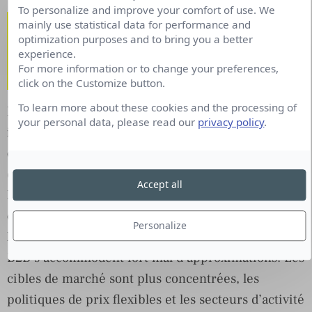
To personalize and improve your comfort of use. We
Quelle est la particularité du
mainly use statistical data for performance and
marketing BtoB par rapport au BtoC ?
optimization purposes and to bring you a better
experience.
Comment cela se concrétise-t-il dans
For more information or to change your preferences,
la pratique ?
click on the Customize button.
To learn more about these cookies and the processing of
Le marketing B2C est par définition en
your personal data, please read our
privacy policy
.
interaction directe avec de nombreux
consommateurs finaux
, plus nombreux et plus
enclins à réagir à chaud, en particulier à l’ère de
Accept all
l’instantanéité.
En B2B le niveau d’exigence des
clients, est plus élevé car ils sont experts dans
Personalize
leur domaine professionnel
et les interlocuteurs
B2B s’accommodent fort mal d’approximations. Les
cibles de marché sont plus concentrées, les
politiques de prix flexibles et les secteurs d’activité