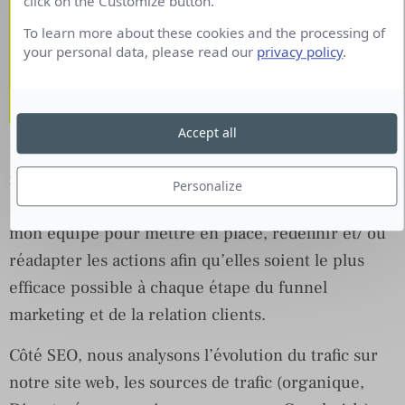
Quels sont les indicateurs
click on the Customize button.
que vous regardez ? Quels
To learn more about these cookies and the processing of
your personal data, please read our
privacy policy
.
sont ceux demandés par
votre Direction ?
Accept all
Il y a différents indicateurs que j’analyse
mensuellement et que je partage avec la direction
Personalize
Digora . Un vrai travail de data analyse est faite par
mon équipe pour mettre en place, redéfinir et/ ou
réadapter les actions afin qu’elles soient le plus
efficace possible à chaque étape du funnel
marketing et de la relation clients.
Côté SEO, nous analysons l’évolution du trafic sur
notre site web, les sources de trafic (organique,