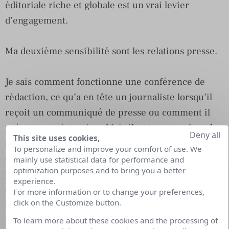
éditoriale riche et globale est un vrai levier
d’engagement.
Ma deuxième sensibilité sont les relations presse.
Je sais comment fonctionne une conférence de
rédaction, ce qu’a en tête un journaliste lorsqu’il
reçoit un communiqué de presse ou comment il
prépare une interview. Mais il se trouve qu’en plus
Deny all
This site uses cookies,
d’écrire pour un journal je m’occupais également
To personalize and improve your comfort of use. We
de son développement, donc je sais aussi à quel
mainly use statistical data for performance and
optimization purposes and to bring you a better
point il est difficile de faire vivre un journal, je
experience.
connais les difficultés auxquelles est confronté le
For more information or to change your preferences,
click on the Customize button.
secteur, et les conséquences que celles-ci peuvent
avoir en matière de qualité et de pluralité des
To learn more about these cookies and the processing of