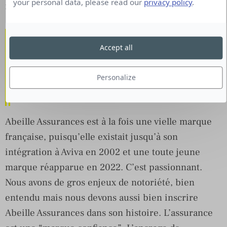
your personal data, please read our
privacy policy
.
médias.
Quels sont les défis qui
Accept all
vous attendent ? Quelle
stratégie avez-vous envie
Personalize
de mettre en œuvre ?
Abeille Assurances est à la fois une vielle marque
française, puisqu’elle existait jusqu’à son
intégration à Aviva en 2002 et une toute jeune
marque réapparue en 2022. C’est passionnant.
Nous avons de gros enjeux de notoriété, bien
entendu mais nous devons aussi bien inscrire
Abeille Assurances dans son histoire. L’assurance