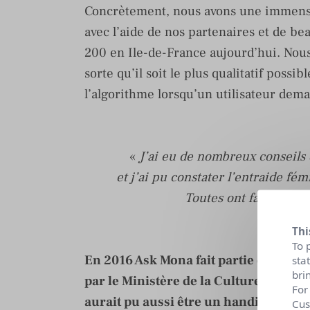
Concrètement, nous avons une immense 
avec l’aide de nos partenaires et de be
200 en Ile-de-France aujourd’hui. Nou
sorte qu’il soit le plus qualitatif possi
l’algorithme lorsqu’un utilisateur dema
«
J’ai eu de nombreux conseils
et j’ai pu constater l’entraide fé
Toutes ont fait preuv
Thi
To 
En 2016 Ask Mona fait partie des laur
sta
bri
par le Ministère de la Culture et de 
For
aurait pu aussi être un handicap pour 
Cus