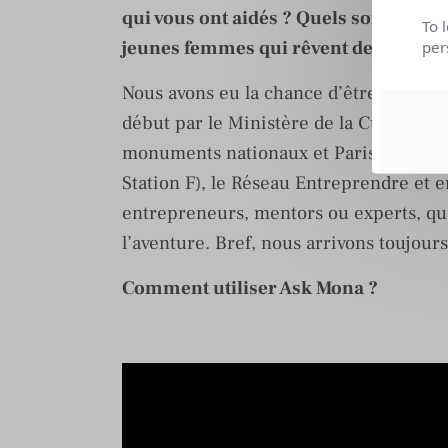
qui vous ont aidés ? Quels sont les c
To 
jeunes femmes qui rêvent de se lance
per
Nous avons eu la chance d’être bien en
début par le Ministère de la Culture et
monuments nationaux et Paris Musées, 
Station F), le Réseau Entreprendre et 
entrepreneurs, mentors ou experts, qu
l’aventure. Bref, nous arrivons toujour
Comment utiliser Ask Mona ?