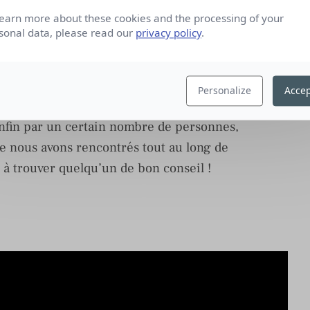
onseils que vous souhaiteriez donner à des
learn more about these cookies and the processing of your
r dans des projets digitaux innovants ?
sonal data, please read our
privacy policy
.
tourés depuis le début de cette aventure. Dès le
 nos deux partenaires culturels, le Centre des
Personalize
Accep
puis par des incubateurs (Créatis et maintenant
enfin par un certain nombre de personnes,
e nous avons rencontrés tout au long de
s à trouver quelqu’un de bon conseil !