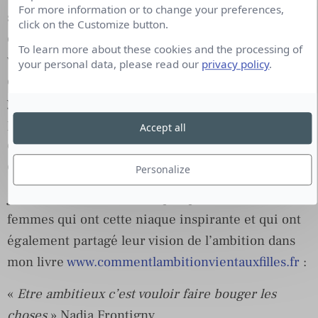
For more information or to change your preferences,
s’élever socialement, ou réaliser des choses pour
click on the Customize button.
elles et/ou pour les autres, qui veulent créer, qui
To learn more about these cookies and the processing of
veulent influencer, qui veulent diriger… A chacun
your personal data, please read our
privacy policy
.
et chacune sa voie, mais derrière toute ambition il
y a une force et une envie, ça c’est certain ! Et
puis, qui dit réalisation dit forcément à un moment
Accept all
donné prise de risque car sortie de sa zone de
confort !
Personalize
J’ai envie de vous donner quelques « citations des
femmes qui ont cette niaque inspirante et qui ont
également partagé leur vision de l’ambition dans
mon livre
www.commentlambitionvientauxfilles.fr
:
«
Etre ambitieux c’est vouloir faire bouger les
choses
» Nadia Frontigny