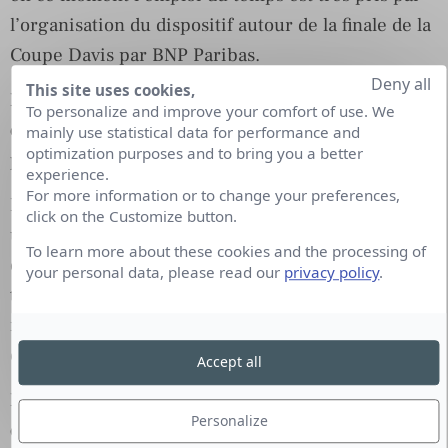
l’organisation du dispositif autour de la finale de la
Coupe Davis par BNP Paribas.
Deny all
This site uses cookies,
BNP Paribas est partenaire de nombreux
To personalize and improve your comfort of use. We
événements sportifs et culturels. Quelle est votre
mainly use statistical data for performance and
optimization purposes and to bring you a better
politique de partenariats ?
experience.
For more information or to change your preferences,
Notre politique de partenariat sportif est
click on the Customize button.
uniquement axée autour du tennis et notre souhait
To learn more about these cookies and the processing of
est de partager notre passion pour ce sport avec
your personal data, please read our
privacy policy
.
tous les fans et amateurs de tennis, au travers
notamment notre plateforme wearetennis qui ne
cesse de se développer.
Accept all
BNP Paribas est le partenaire de tous les tennis
Personalize
depuis 41 ans, tant au niveau professionnel