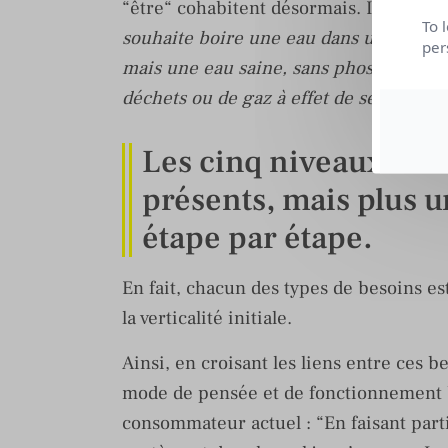
“être“ cohabitent désormais. Ils s’entr
To 
souhaite boire une eau dans une jolie b
per
mais une eau saine, sans phosphate ni 
déchets ou de gaz à effet de serre…“
Les cinq niveaux de b
présents, mais plus 
étape par étape.
En fait, chacun des types de besoins est
la verticalité initiale.
Ainsi, en croisant les liens entre ces b
mode de pensée et de fonctionnement 
consommateur actuel : “En faisant part