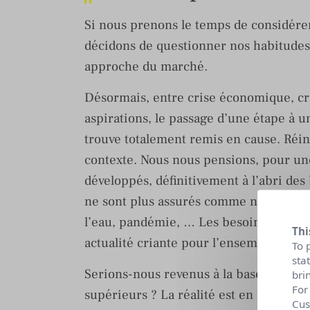
Si nous prenons le temps de considérer
décidons de questionner nos habitudes
approche du marché.
Désormais, entre crise économique, cris
aspirations, le passage d’une étape à u
trouve totalement remis en cause. Réi
contexte. Nous nous pensions, pour un
développés, définitivement à l’abri des
ne sont plus assurés comme nous pouvi
l’eau, pandémie, … Les besoins physio
Thi
actualité criante pour l’ensemble de la
To 
sta
Serions-nous revenus à la base de la py
bri
For
supérieurs ? La réalité est en fait plu
Cus