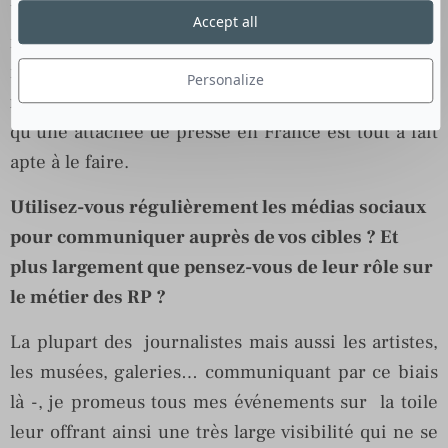
beaucoup plus dispatchées entre différents
Accept all
métiers. Pour la recherche de partenaires ou de
mécènes, les anglais feront plus appel à un «
Personalize
marketing manager
» ou «
fundraiser
», tandis
qu’une attachée de presse en France est tout à fait
apte à le faire.
Utilisez-vous régulièrement les médias sociaux
pour communiquer auprès de vos cibles ? Et
plus largement que pensez-vous de leur rôle sur
le métier des RP ?
La plupart des journalistes mais aussi les artistes,
les musées, galeries… communiquant par ce biais
là -, je promeus tous mes événements sur la toile
leur offrant ainsi une très large visibilité qui ne se