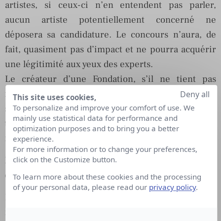
artistes, si ceux-ci n’en entendent pas parler,
aucun artiste potentiellement concerné ne
déposera sa candidature. Le concours n’aura, de
fait, quasiment pas d’impact et ne pourra acquérir
une légitimité aux yeux des experts.
Le créateur d’une Fondation, s’il ne tient pas
nécessairement à se faire connaître, souhaite que
Deny all
This site uses cookies,
sa création soit reconnue, légitimée et figurant
To personalize and improve your comfort of use. We
mainly use statistical data for performance and
toujours dans le « top 10 » des Fondations,
optimization purposes and to bring you a better
maintenant souvent listées par les médias.
experience.
For more information or to change your preferences,
La pratique des RP est-elle différente entre Paris
click on the Customize button.
et Londres, notamment dans l’univers culturel ?
To learn more about these cookies and the processing
of your personal data, please read our
privacy policy
.
Le travail d’attachée de presse est sensiblement le
même à Paris ou à Londres, Mais les tâches sont