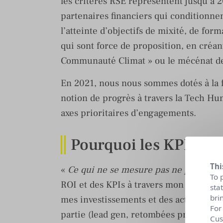
les critères RSE représentent jusqu’à 2
partenaires financiers qui conditionne
l’atteinte d’objectifs de mixité, de form
qui sont force de proposition, en créan
Communauté Climat » ou le mécénat d
En 2021, nous nous sommes dotés à la f
notion de progrès à travers la Tech Hum
axes prioritaires d’engagements.
Pourquoi les KPI’s so
Thi
«
Ce qui ne se mesure pas ne peut pas 
To 
ROI et des KPIs à travers mon parcour
sta
bri
mes investissements et des actions de
For
partie (lead gen, retombées presse, re
Cus