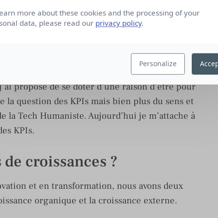
mps, budget, énergie), les KPIS permettent
learn more about these cookies and the processing of your
icacité.
sonal data, please read our
privacy policy
.
 « J’aime / je n’aime pas » pour arriver au « c’est
Personalize
Accep
 dans notre créativité et je laisse toujours une
 j’ai proposé de se doter d’une raison d’être pour
e la question des KPIs mais bien plus du sens et
e la Tech Humaniste. Aujourd’hui je m’attache à
des KPIs.
s de croissances ?
vation et en transformation, nous avons deux
roissance organique et la croissance externe.